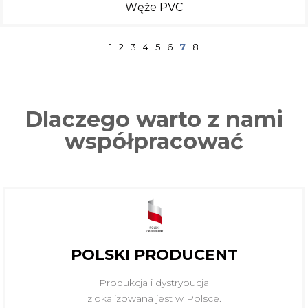
Węże PVC
1
2
3
4
5
6
7
8
Dlaczego warto z nami
współpracować
POLSKI PRODUCENT
Produkcja i dystrybucja
zlokalizowana jest w Polsce.