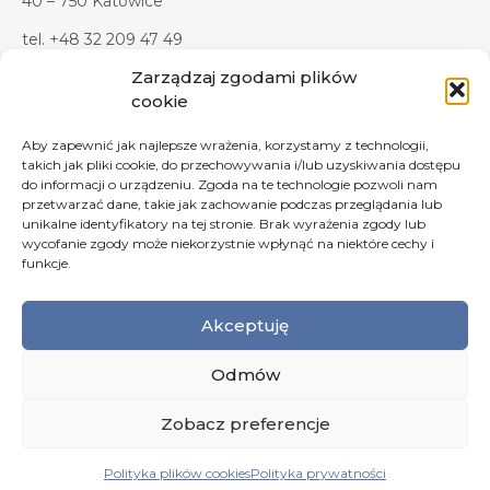
40 – 750 Katowice
tel. +48 32 209 47 49
tel. +48 32 209 47 45
Zarządzaj zgodami plików
tel. kom. +48 607 619 281
cookie
tel./faks +48 32 209 47 37
Aby zapewnić jak najlepsze wrażenia, korzystamy z technologii,
e-mail:
biuro@rondo2.pl
takich jak pliki cookie, do przechowywania i/lub uzyskiwania dostępu
e-mail:
zapytania@rondo2.pl
do informacji o urządzeniu. Zgoda na te technologie pozwoli nam
przetwarzać dane, takie jak zachowanie podczas przeglądania lub
Formularz kontaktowy
unikalne identyfikatory na tej stronie. Brak wyrażenia zgody lub
wycofanie zgody może niekorzystnie wpłynąć na niektóre cechy i
funkcje.
Akceptuję
Odmów
© Copyright: Rondo2 Producent Przewodów
Zobacz preferencje
Technicznych 1994 – 2024 |
Polityka prywatności
Wykonanie:
pixelvision.pl
Polityka plików cookies
Polityka prywatności