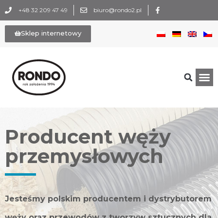
+48 32 209 47 49
biuro@rondo2.pl
Sklep internetowy
Producent węży
przemysłowych
Jesteśmy polskim producentem i dystrybutorem
węży oraz przewodów z tworzyw sztucznych dla