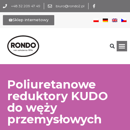
+48 32 209 47 49
biuro@rondo2.pl
Sklep internetowy
Poliuretanowe
reduktory KUDO
do węży
przemysłowych