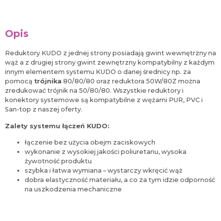
Opis
Reduktory KUDO z jednej strony posiadają gwint wewnętrzny na
wąż a z drugiej strony gwint zewnętrzny kompatybilny z każdym
innym elementem systemu KUDO o danej średnicy np. za
pomocą
trójnika
80/80/80 oraz reduktora 50W/80Z można
zredukować trójnik na 50/80/80. Wszystkie reduktory i
konektory systemowe są kompatybilne z wężami PUR, PVC i
San-top z naszej oferty.
Zalety systemu łączeń KUDO:
łączenie bez użycia obejm zaciskowych
wykonanie z wysokiej jakości poliuretanu, wysoka
żywotność produktu
szybka i łatwa wymiana – wystarczy wkręcić wąż
dobra elastyczność materiału, a co za tym idzie odporność
na uszkodzenia mechaniczne