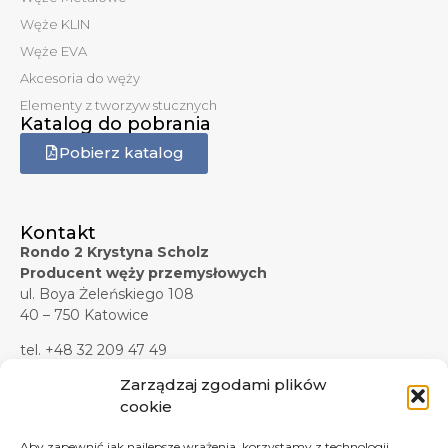
Węże KLIN
Węże EVA
Akcesoria do węży
Elementy z tworzyw stucznych
Katalog do pobrania
Pobierz katalog
Kontakt
Rondo 2 Krystyna Scholz
Producent węży przemysłowych
ul. Boya Żeleńskiego 108
40 – 750 Katowice
tel. +48 32 209 47 49
tel. +48 32 209 47 45
Zarządzaj zgodami plików
tel. kom. +48 607 619 281
cookie
tel./faks +48 32 209 47 37
Aby zapewnić jak najlepsze wrażenia, korzystamy z technologii,