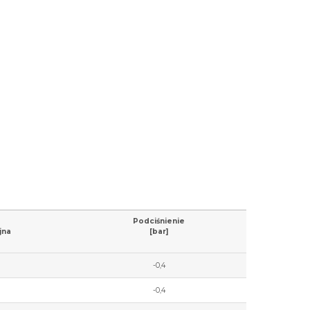
Podciśnienie
jna
[bar]
-0,4
-0,4