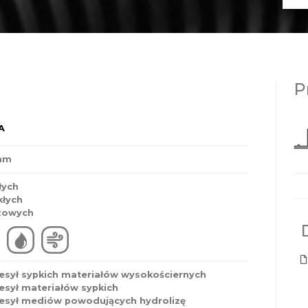
P
A
 mm
łych
kłych
zowych
esył sypkich materiałów wysokościernych
esył materiałów sypkich
esył mediów powodujących hydrolizę