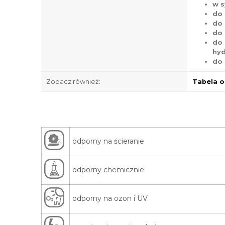
w s
do 
do 
do
do 
hyd
do 
Zobacz również:
Tabela o
odporny na ścieranie
odporny chemicznie
odporny na ozon i UV