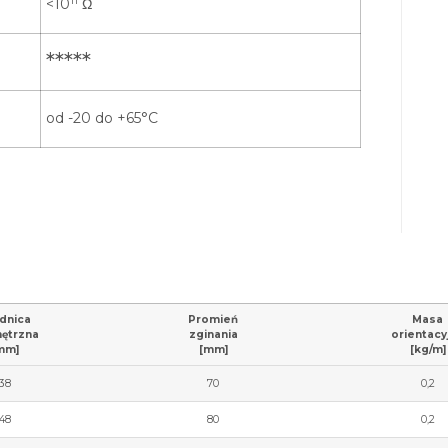
11
<10
Ω
*****
od -20 do +65°C
dnica
Promień
Masa
ętrzna
zginania
orientacy
mm]
[mm]
[kg/m]
38
70
0,2
48
80
0,2