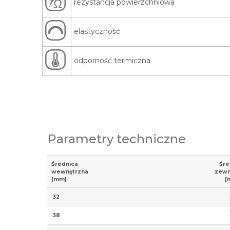
rezystancja powierzchniowa
elastyczność
odporność termiczna
Parametry techniczne
Średnica
Śre
wewnętrzna
zewn
[mm]
[
32
38