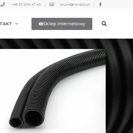
+48 32 209 47 49
biuro@rondo2.pl
Sklep internetowy
TAKT