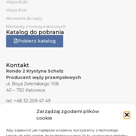
Węże KLIN
Węże EVA
Akcesoria do węży
Elementy z tworzyw stucznych
Katalog do pobrania
Pobierz katalog
Kontakt
Rondo 2 Krystyna Scholz
Producent węży przemysłowych
ul. Boya Żeleńskiego 108
40 – 750 Katowice
tel. +48 32 209 47 49
tel. +48 32 209 47 45
Zarządzaj zgodami plików
tel. kom. +48 607 619 281
cookie
tel./faks +48 32 209 47 37
Aby zapewnić jak najlepsze wrażenia, korzystamy z technologii,
e-mail:
biuro@rondo2.pl
takich jak pliki cookie, do przechowywania i/lub uzyskiwania dostępu