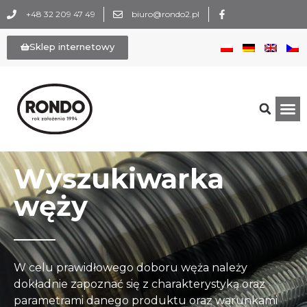
+48 32 209 47 49
biuro@rondo2.pl
Sklep internetowy
Wyszukiwarka
węży
W celu prawidłowego doboru węża należy
dokładnie zapoznać się z charakterystyką oraz
parametrami danego produktu oraz warunkami