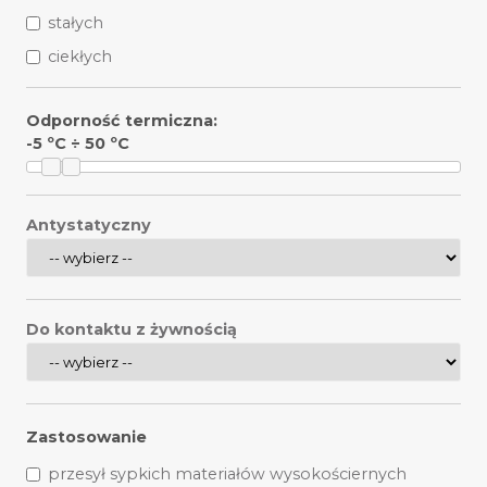
stałych
ciekłych
Odporność termiczna:
-5
ºC ÷
50
ºC
Antystatyczny
Do kontaktu z żywnością
Zastosowanie
przesył sypkich materiałów wysokościernych