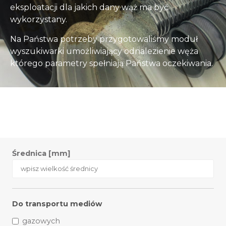
eksploatacji dla jakich dany wąż ma być
wykorzystany.
Na Państwa potrzeby przygotowaliśmy moduł
wyszukiwarki umożliwiający odnalezienie węża
którego parametry spełniają Państwa oczekiwania.
Średnica [mm]
Do transportu mediów
gazowych