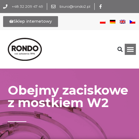
+48 32 209 47 49
biuro@rondo2.pl
Sklep internetowy
Obejmy zaciskowe
z mostkiem W2