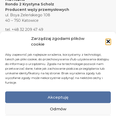
Rondo 2 Krystyna Scholz
Producent węży przemysłowych
ul. Boya Żeleńskiego 108
40 – 750 Katowice
tel. +48 32 209 47 49
tel. +48 32 209 47 45
Zarządzaj zgodami plików
tel. kom. +48 607 619 281
cookie
tel./faks +48 32 209 47 37
Aby zapewnić jak najlepsze wrażenia, korzystamy z technologii,
e-mail:
biuro@rondo2.pl
takich jak pliki cookie, do przechowywania i/lub uzyskiwania dostępu
e-mail:
zapytania@rondo2.pl
do informacji o urządzeniu. Zgoda na te technologie pozwoli nam
przetwarzać dane, takie jak zachowanie podczas przeglądania lub
Formularz kontaktowy
unikalne identyfikatory na tej stronie. Brak wyrażenia zgody lub
wycofanie zgody może niekorzystnie wpłynąć na niektóre cechy i
funkcje.
Akceptuję
Odmów