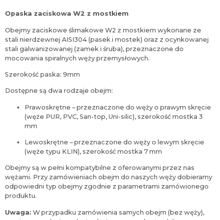
Opaska zaciskowa W2 z mostkiem
Obejmy zaciskowe ślimakowe W2 z mostkiem wykonane ze
stali nierdzewnej AISI304 (pasek i mostek) oraz z ocynkowanej
stali galwanizowanej (zamek i śruba), przeznaczone do
mocowania spiralnych węży przemysłowych.
Szerokość paska: 9mm
Dostępne są dwa rodzaje obejm:
Prawoskrętne – przeznaczone do węży o prawym skręcie
(węże PUR, PVC, San-top, Uni-silic), szerokość mostka 3
mm
Lewoskrętne – przeznaczone do węży o lewym skręcie
(węże typu KLIN), szerokość mostka 7 mm
Obejmy są w pełni kompatybilne z oferowanymi przez nas
wężami. Przy zamówieniach obejm do naszych węży dobieramy
odpowiedni typ obejmy zgodnie z parametrami zamówionego
produktu.
Uwaga:
W przypadku zamówienia samych obejm (bez węży),