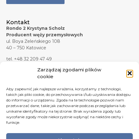
Kontakt
Rondo 2 Krystyna Scholz
Producent węży przemysłowych
ul. Boya Żeleńskiego 108
40 – 750 Katowice
tel. +48 32 209 47 49
tel. +48 32 209 47 45
Zarządzaj zgodami plików
tel. kom. +48 607 619 281
cookie
tel./faks +48 32 209 47 37
Aby zapewnić jak najlepsze wrażenia, korzystamy z technologii,
e-mail:
biuro@rondo2.pl
takich jak pliki cookie, do przechowywania i/lub uzyskiwania dostępu
e-mail:
zapytania@rondo2.pl
do informacji o urządzeniu. Zgoda na te technologie pozwoli nam
przetwarzać dane, takie jak zachowanie podczas przeglądania lub
Formularz kontaktowy
unikalne identyfikatory na tej stronie. Brak wyrażenia zgody lub
wycofanie zgody może niekorzystnie wpłynąć na niektóre cechy i
funkcje.