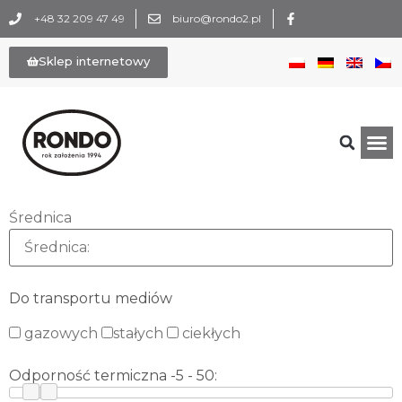
+48 32 209 47 49
biuro@rondo2.pl
Sklep internetowy
Średnica
Do transportu mediów
gazowych
stałych
ciekłych
Odporność termiczna
-5
-
50
: