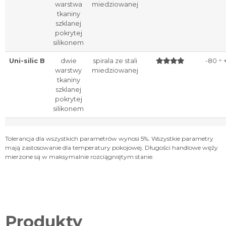
warstwa
miedziowanej
tkaniny
szklanej
pokrytej
silikonem
Uni-silic B
dwie
spirala ze stali
-80 ÷ 
warstwy
miedziowanej
tkaniny
szklanej
pokrytej
silikonem
Tolerancja dla wszystkich parametrów wynosi 5%. Wszystkie parametry
mają zastosowanie dla temperatury pokojowej. Długości handlowe węży
mierzone są w maksymalnie rozciągniętym stanie.
Produkty