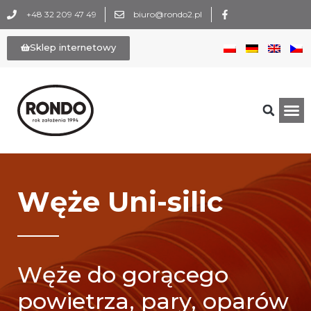
+48 32 209 47 49
biuro@rondo2.pl
Sklep internetowy
Węże Uni-silic
Węże do gorącego
powietrza, pary, oparów