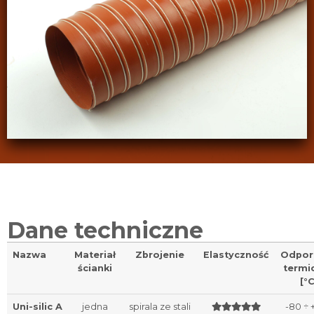
Dane techniczne
Nazwa
Materiał
Zbrojenie
Elastyczność
Odpor
ścianki
termi
[°C
Uni-silic A
jedna
spirala ze stali
-80 ÷ 