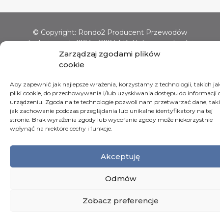
© Copyright: Rondo2 Producent Przewodów
Technicznych 1994 – 2024 |
Polityka prywatności
Wykonanie:
pixelvision.pl
Zarządzaj zgodami plików
cookie
Aby zapewnić jak najlepsze wrażenia, korzystamy z technologii, takich ja
pliki cookie, do przechowywania i/lub uzyskiwania dostępu do informacji 
urządzeniu. Zgoda na te technologie pozwoli nam przetwarzać dane, taki
jak zachowanie podczas przeglądania lub unikalne identyfikatory na tej
stronie. Brak wyrażenia zgody lub wycofanie zgody może niekorzystnie
wpłynąć na niektóre cechy i funkcje.
Akceptuję
Odmów
Zobacz preferencje