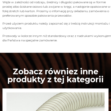
Węże w zależności od rodzaju, średnicy i długości pakowane są w formie
prostej albo ściskane osiowo lub zwijane w kręgi, a następnie opakowane w
folię stretch lub karton. Prosimy o infomację przy składaniu zamówienia o
preferowanym sposobie pakowania przewodów.
Przed użyciem produktu należy zapoznać się z treścią instrukcji montażu i
użytkowania.
Przewody w kolorze innym niż standardowy oraz z nadrukami wykonuje
dla Państwa na specjalne zamówienie.
Zobacz równiez inne
produkty z tej kategorii