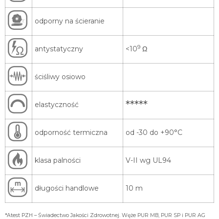
odporny na ścieranie
9
antystatyczny
<10
Ω
ściśliwy osiowo
*****
elastyczność
odporność termiczna
od -30 do +90°C
klasa palności
V-II wg UL94
długości handlowe
10 m
*Atest PZH – Świadectwo Jakości Zdrowotnej. Węże PUR MB, PUR SP i PUR AG