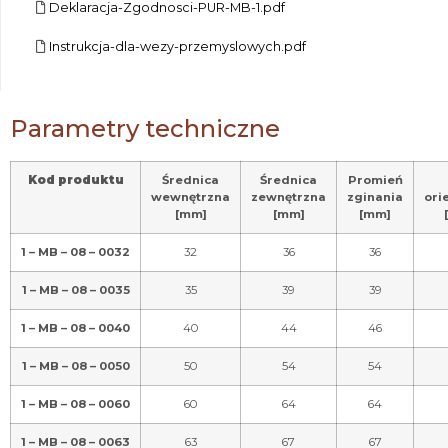
Deklaracja-Zgodnosci-PUR-MB-1.pdf
Instrukcja-dla-wezy-przemyslowych.pdf
Parametry techniczne
Kod produktu
Średnica
Średnica
Promień
wewnętrzna
zewnętrzna
zginania
ori
[mm]
[mm]
[mm]
1 – MB – 08 – 0032
32
36
36
1 – MB – 08 – 0035
35
39
39
1 – MB – 08 – 0040
40
44
46
1 – MB – 08 – 0050
50
54
54
1 – MB – 08 – 0060
60
64
64
1 – MB – 08 – 0063
63
67
67