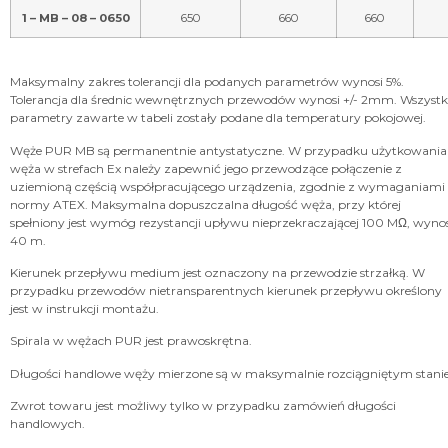
1 – MB – 08 – 0650
650
660
660
Maksymalny zakres tolerancji dla podanych parametrów wynosi 5%.
Tolerancja dla średnic wewnętrznych przewodów wynosi +/- 2mm. Wszystk
parametry zawarte w tabeli zostały podane dla temperatury pokojowej.
Węże PUR MB są permanentnie antystatyczne. W przypadku użytkowania
węża w strefach Ex należy zapewnić jego przewodzące połączenie z
uziemioną częścią współpracującego urządzenia, zgodnie z wymaganiami
normy ATEX. Maksymalna dopuszczalna długość węża, przy której
spełniony jest wymóg rezystancji upływu nieprzekraczającej 100 MΩ, wynos
40 m.
Kierunek przepływu medium jest oznaczony na przewodzie strzałką. W
przypadku przewodów nietransparentnych kierunek przepływu określony
jest w instrukcji montażu.
Spirala w wężach PUR jest prawoskrętna.
Długości handlowe węży mierzone są w maksymalnie rozciągniętym stanie
Zwrot towaru jest możliwy tylko w przypadku zamówień długości
handlowych.