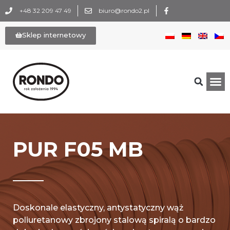
+48 32 209 47 49
biuro@rondo2.pl
Sklep internetowy
PUR F05 MB
Doskonale elastyczny, antystatyczny wąż
poliuretanowy zbrojony stalową spiralą o bardzo