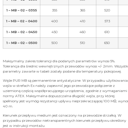
1 – MB – 02 – 0355
355
365
520
1 – MB – 02 – 0400
400
410
573
1 – MB – 02 – 0450
450
460
610
1 – MB – 02 – 0500
500
510
650
Maksymalny zakres tolerancji dla podanych parametrów wynosi 5%.
Tolerancja dla średnic wewnętrznych przewodów wynosi +/- 2mm. Wszystk
parametry zawarte w tabeli zostały podane dla temperatury pokojowej.
Węże PUR MB są permanentnie antystatyczne. W przypadku użytkowania
węża w strefach Ex należy zapewnić jego przewodzące połączenie z
uziemioną częścią współpracującego urządzenia, zgodnie z wymaganiami
normy ATEX. Maksymalna dopuszczalna długość węża, przy której
spełniony jest wymóg rezystancji upływu nieprzekraczającej 100 MΩ, wynos
40 m.
Kierunek przepływu medium jest oznaczony na przewodzie strzałką. W
przypadku przewodów nietransparentnych kierunek przepływu określony
jest w instrukcji montażu.