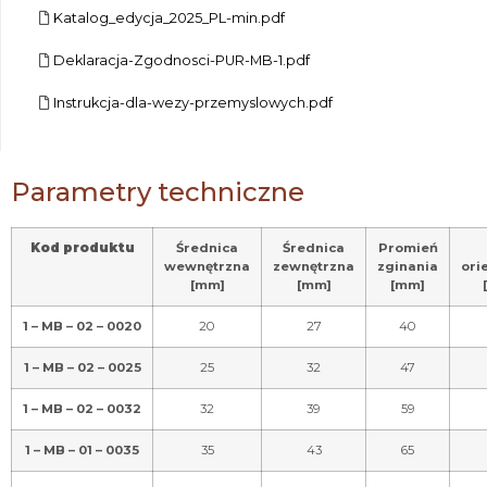
Katalog_edycja_2025_PL-min.pdf
Deklaracja-Zgodnosci-PUR-MB-1.pdf
Instrukcja-dla-wezy-przemyslowych.pdf
Parametry techniczne
Kod produktu
Średnica
Średnica
Promień
wewnętrzna
zewnętrzna
zginania
ori
[mm]
[mm]
[mm]
1 – MB – 02 – 0020
20
27
40
1 – MB – 02 – 0025
25
32
47
1 – MB – 02 – 0032
32
39
59
1 – MB – 01 – 0035
35
43
65