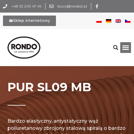
+48 32 209 47 49
biuro@rondo2.pl
Sklep internetowy
PUR SL09 MB
Bardzo elastyczny, antystatyczny wąż
poliuretanowy zbrojony stalową spiralą o bardzo