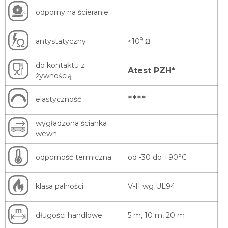
odporny na ścieranie
9
antystatyczny
<10
Ω
do kontaktu z
Atest PZH*
żywnością
****
elastyczność
wygładzona ścianka
wewn.
odporność termiczna
od -30 do +90°C
klasa palności
V-II wg UL94
długości handlowe
5 m, 10 m, 20 m