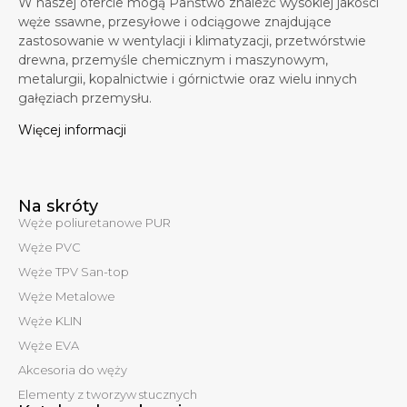
W naszej ofercie mogą Państwo znaleźć wysokiej jakości
węże ssawne, przesyłowe i odciągowe znajdujące
zastosowanie w wentylacji i klimatyzacji, przetwórstwie
drewna, przemyśle chemicznym i maszynowym,
metalurgii, kopalnictwie i górnictwie oraz wielu innych
gałęziach przemysłu.
Więcej informacji
Na skróty
Węże poliuretanowe PUR
Węże PVC
Węże TPV San-top
Węże Metalowe
Węże KLIN
Węże EVA
Akcesoria do węży
Elementy z tworzyw stucznych