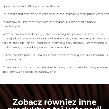
Spirala w wężach PUR jest prawoskrętna.
Długości handlowe węży mierzone są w maksymalnie rozciągniętym stanie
Zwrot towaru jest możliwy tylko w przypadku zamówień długości
handlowych.
Węże w zależności od rodzaju, średnicy i długości pakowane są w formie
prostej albo ściskane osiowo lub zwijane w kręgi, a następnie opakowane w
folię stretch lub karton. Prosimy o infomację przy składaniu zamówienia o
preferowanym sposobie pakowania przewodów.
Przed użyciem produktu należy zapoznać się z treścią instrukcji montażu i
użytkowania.
Przewody w kolorze innym niż standardowy oraz z nadrukami wykonuje
dla Państwa na specjalne zamówienie.
Zobacz równiez inne