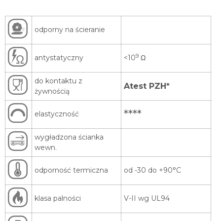
****
elastyczność
wygładzona ścianka
wewn.
odporność termiczna
od -30 do +90°C
klasa palności
V-II wg UL94
długości handlowe
5 m, 10 m, 20 m
*Atest PZH – Świadectwo Jakości Zdrowotnej. Węże PUR MB, PUR SP i PUR AG
spełniają wymagania Rozporządzenia PE 1935/2004 w zakresie cech
organoleptycznych i migracji globalnej dla płynów modelowych. Uwaga! Nie
należy stosować do transportu tłuszczów.