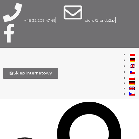
+48 32 209 47 49
biuro@rondo2.pl
Sklep internetowy
O FIRMIE