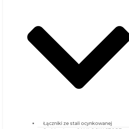
Łączniki ze stali ocynkowanej
Szybkozłącza CAMLOCK i STORZ
Elementy poliuretanowe
Obejmy
Elementy z tworzyw sztucznych
Informacje techniczne
Tabela odporności chemicznej
KONTAKT