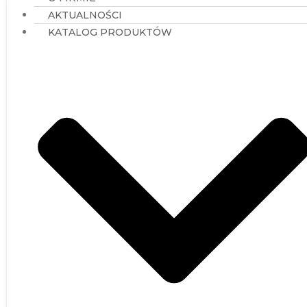
Wyszukiwarka węży
Węże poliuretanowe PUR