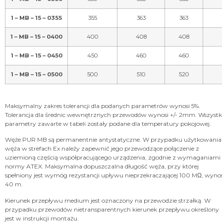
Maksymalny zakres tolerancji dla podanych parametrów wynosi 5%.
Tolerancja dla średnic wewnętrznych przewodów wynosi +/- 2mm. Wszystk
parametry zawarte w tabeli zostały podane dla temperatury pokojowej.
Węże PUR MB są permanentnie antystatyczne. W przypadku użytkowania
węża w strefach Ex należy zapewnić jego przewodzące połączenie z
uziemioną częścią współpracującego urządzenia, zgodnie z wymaganiami
normy ATEX. Maksymalna dopuszczalna długość węża, przy której
spełniony jest wymóg rezystancji upływu nieprzekraczającej 100 MΩ, wynos
40 m.
Kierunek przepływu medium jest oznaczony na przewodzie strzałką. W
przypadku przewodów nietransparentnych kierunek przepływu określony
jest w instrukcji montażu.
Spirala w wężach PUR jest prawoskrętna.
Długości handlowe węży mierzone są w maksymalnie rozciągniętym stanie
Zwrot towaru jest możliwy tylko w przypadku zamówień długości
handlowych.
Węże w zależności od rodzaju, średnicy i długości pakowane są w formie
prostej albo ściskane osiowo lub zwijane w kręgi, a następnie opakowane w
folię stretch lub karton. Prosimy o infomację przy składaniu zamówienia o
preferowanym sposobie pakowania przewodów.