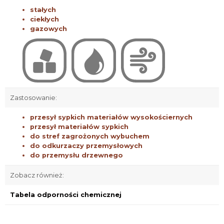
przesył sypkich materiałów wysokościernych
przesył materiałów sypkich
do stref zagrożonych wybuchem
do odkurzaczy przemysłowych
do przemysłu drzewnego
Zobacz również:
Tabela odporności chemicznej
odporny na ścieranie
9
antystatyczny
<10
Ω
do kontaktu z
Atest PZH*
żywnością