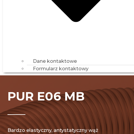
Dane kontaktowe
Formularz kontaktowy
PUR E06 MB
Bardzo elastyczny, antystatyczny wąż
poliuretanowy zbrojony stalową spiralą o bardzo
dobrej odporności na ścieranie, stosowany m.in.
w ruchomych maszynach do odciągu i
transportu drobnoziarnistych sypkich
materiałów ściernych takich jak: pyły, proszki,
trociny, wióry itp. oraz do odprowadzania
mediów gazowych i cieczy.