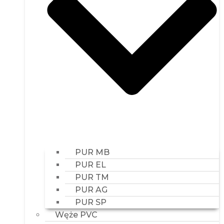
PUR MB
PUR EL
PUR TM
PUR AG
PUR SP
Węże PVC
Węże TPV San-top
Węże Metalowe
Węże KLIN
Węże EVA
Karbowane przewody PE
Węże Uni-silic
Akcesoria do węży