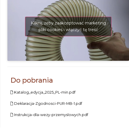
Do pobrania
Katalog_edycja_2025_PL-min.pdf
Deklaracja-Zgodnosci-PUR-MB-1.pdf
Instrukcja-dla-wezy-przemyslowych.pdf
Parametry techniczne
Kod produktu
Średnica
Średnica
Promień
wewnętrzna
zewnętrzna
zginania
orie
[mm]
[mm]
[mm]
[
1 – MB – 15 – 0050
50
56
56
1 – MB – 15 – 0055
55
61
61