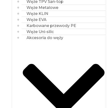
Łączniki ze stali ocynkowanej
Szybkozłącza CAMLOCK i
STORZ