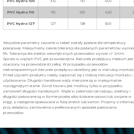
PVC Hydro 100
100
110
400
PVC Hydro 110
110
120
420
PVC Hydro 127
127
138
500
Wszystkie parametry zawarte w tabeli zostały podane dla temperatury
pokojowej. Maksymalny zakres tolerancji dla podanych parametrów wynosi
5%. Tolerancja dla średnic wewnętrznych przewodów wynosi +/- 2mm.
Spirala w wężach PVC jest prawoskrętna. Kierunek przepływu medium jest
ozaczony na przewodzie strzałką. W przypadku przewodów
nietransparentnych kierunek przepływu określony jest w instrukcji montaż
Przed użyciem produktu należy zapoznać się z treścią instrukcji montażu i
użytkowania. Długości handlowe węży mierzone są w maksymalnie
rozciągniętym stanie. Zwrot towaru jest możliwy tylko w przypadku
zamówień długości handlowych. Węże w zależności od rodzaju, średnicy i
długości pakowane są w formie prostej albo ściskane osiowo lub zwijane w
kręgi, a następnie opakowane w folię stretch lub karton. Prosimy o infomac
przy składaniu zamówienia o preferowanym sposobie pakowania
przewodów.