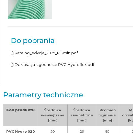
Do pobrania
Katalog_edycja_2025_PL-min.pdf
Deklaracja-zgodnosci-PVC-Hydroflex.pdf
Parametry techniczne
Kod produktu
Średnica
Średnica
Promień
M
wewnętrzna
zewnętrzna
zginania
orien
[mm]
[mm]
[mm]
[k
PVC Hydro 020
20
26
80