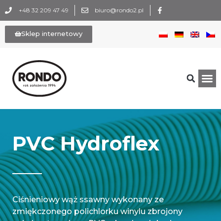
+48 32 209 47 49
biuro@rondo2.pl
Sklep internetowy
PVC Hydroflex
Ciśnieniowy wąż ssawny wykonany ze
zmiękczonego polichlorku winylu zbrojony