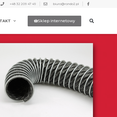
+48 32 209 47 49
biuro@rondo2.pl
Sklep internetowy
TAKT