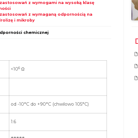
zastosowań z wymogami na wysoką klasę
ności
zastosowań z wymaganą odpornością na
rolizę i mikroby
dporności chemicznej
6
<10
Ω
od -10°C do +90°C (chwilowo 105°C)
1:6