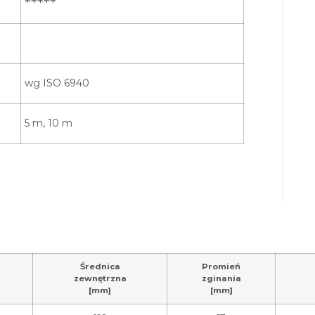
*****
wg ISO 6940
5 m, 10 m
Średnica
Promień
zewnętrzna
zginania
[mm]
[mm]