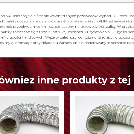
osi 5%. Tolerancja dla średnic wewnętrznych przewodów wynosi +/- 2mm. W
ch należy obustronnie uziemić spiralę. Spirala w wężach KLIN jest lewoskr
 Kierunek przepływu medium jest oznaczony na przewodzie strzałką. W prz
u należy zapoznać się z treścią instrukcji montażu i użytkowania. Długości
ń długości handlowych. Węże w zależności od rodzaju, średnicy i długości pa
. Prosimy o infomację przy składaniu zamówienia o preferowanym sposobie p
ówniez inne produkty z tej 