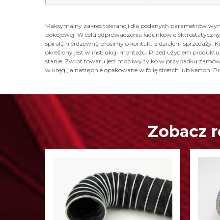
Maksymalny zakres tolerancji dla podanych parametrów wyn
pokojowej. W celu odprowadzenia ładunków elektrostatyczny
spiralą nierdzewną prosimy o kontakt z działem sprzedaży.
określony jest w instrukcji montażu. Przed użyciem produkt
stanie. Zwrot towaru jest możliwy tylko w przypadku zamówie
w kręgi, a następnie opakowane w folię stretch lub karton
Zobacz r