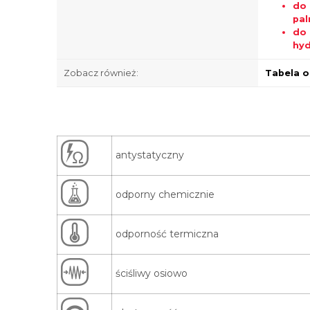
do 
pal
do 
hyd
Zobacz również:
Tabela o
antystatyczny
odporny chemicznie
odporność termiczna
ściśliwy osiowo