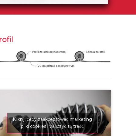
rofil
Kliknij, żeby zaakceptować marketing
pliki cookies i włączyć tę treść