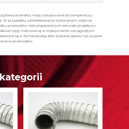
szystkie parametry mają zastosowanie dla temperatury
ętna. W przypadku zainteresowania wykonaniem węża ze
ypadku przewodów nietransparentnych kierunek przepływu
 handlowe węży mierzone są w maksymalnie rozciągniętym
kowane są w formie prostej albo ściskane osiowo lub zwijane
akowania przewodów.
kategorii