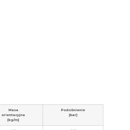
Masa
Podciśnienie
orientacyjna
[bar]
[kg/m]