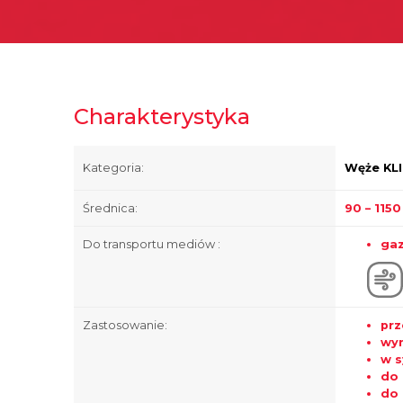
Charakterystyka
Kategoria:
Węże KL
Średnica:
90 – 115
Do transportu mediów :
ga
Zastosowanie:
prz
wym
w s
do 
do 