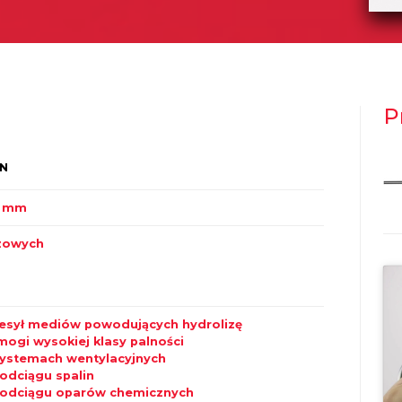
P
IN
0 mm
zowych
esył mediów powodujących hydrolizę
ogi wysokiej klasy palności
ystemach wentylacyjnych
odciągu spalin
odciągu oparów chemicznych