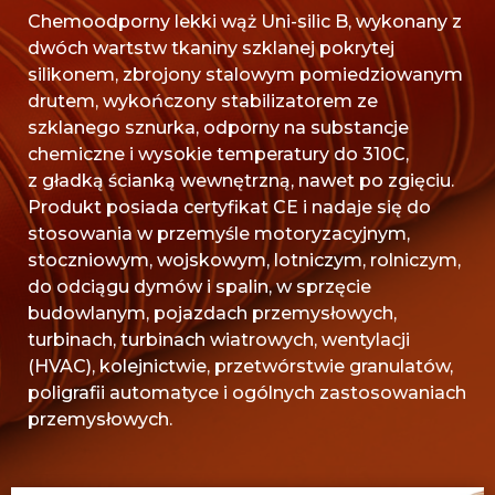
Chemoodporny lekki wąż Uni-silic B, wykonany z
dwóch wartstw tkaniny szklanej pokrytej
silikonem, zbrojony stalowym pomiedziowanym
drutem, wykończony stabilizatorem ze
szklanego sznurka, odporny na substancje
chemiczne i wysokie temperatury do 310C,
z gładką ścianką wewnętrzną, nawet po zgięciu.
Produkt posiada certyfikat CE i nadaje się do
stosowania w przemyśle motoryzacyjnym,
stoczniowym, wojskowym, lotniczym, rolniczym,
do odciągu dymów i spalin, w sprzęcie
budowlanym, pojazdach przemysłowych,
turbinach, turbinach wiatrowych, wentylacji
(HVAC), kolejnictwie, przetwórstwie granulatów,
poligrafii automatyce i ogólnych zastosowaniach
przemysłowych.