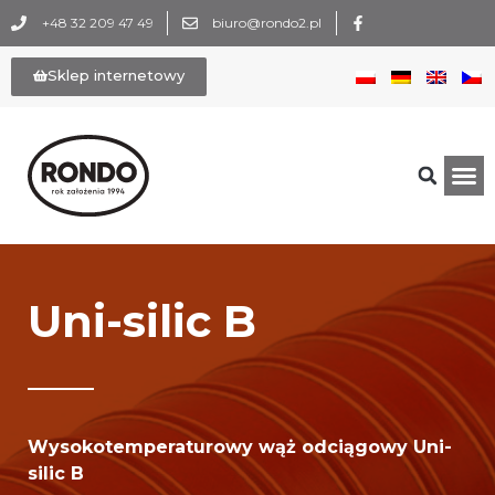
+48 32 209 47 49
biuro@rondo2.pl
Sklep internetowy
Uni-silic B
Wysokotemperaturowy wąż odciągowy Uni-
silic B