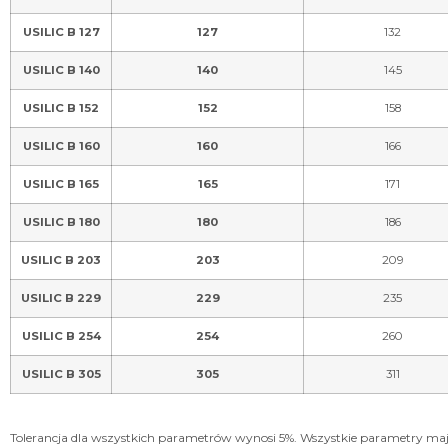
USILIC B 127
127
132
USILIC B 140
140
145
USILIC B 152
152
158
USILIC B 160
160
166
USILIC B 165
165
171
USILIC B 180
180
186
USILIC B 203
203
209
USILIC B 229
229
235
USILIC B 254
254
260
USILIC B 305
305
311
Tolerancja dla wszystkich parametrów wynosi 5%. Wszystkie parametry ma