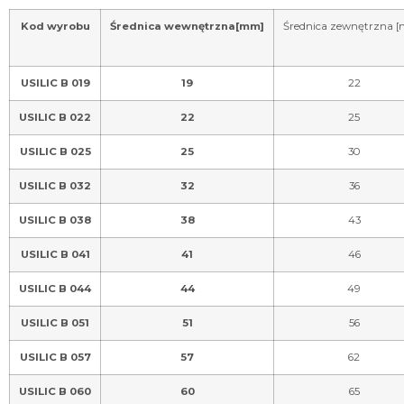
Kod wyrobu
Średnica wewnętrzna[mm]
Średnica zewnętrzna 
USILIC B 019
19
22
USILIC B 022
22
25
USILIC B 025
25
30
USILIC B 032
32
36
USILIC B 038
38
43
USILIC B 041
41
46
USILIC B 044
44
49
USILIC B 051
51
56
USILIC B 057
57
62
USILIC B 060
60
65