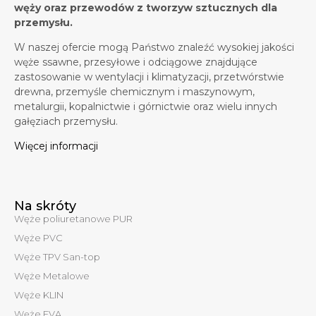
węży oraz przewodów z tworzyw sztucznych dla
przemysłu.
W naszej ofercie mogą Państwo znaleźć wysokiej jakości
węże ssawne, przesyłowe i odciągowe znajdujące
zastosowanie w wentylacji i klimatyzacji, przetwórstwie
drewna, przemyśle chemicznym i maszynowym,
metalurgii, kopalnictwie i górnictwie oraz wielu innych
gałęziach przemysłu.
Więcej informacji
Na skróty
Węże poliuretanowe PUR
Węże PVC
Węże TPV San-top
Węże Metalowe
Węże KLIN
Węże EVA