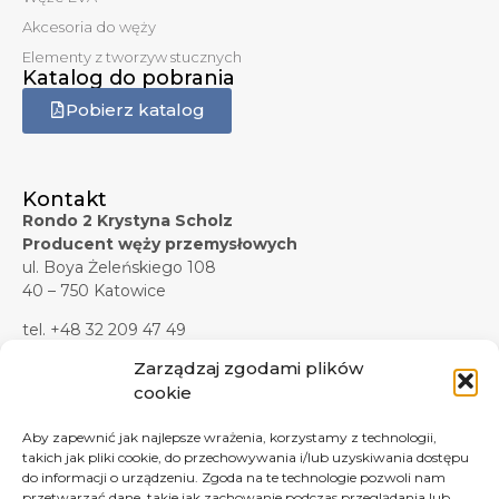
Akcesoria do węży
Elementy z tworzyw stucznych
Katalog do pobrania
Pobierz katalog
Kontakt
Rondo 2 Krystyna Scholz
Producent węży przemysłowych
ul. Boya Żeleńskiego 108
40 – 750 Katowice
tel. +48 32 209 47 49
tel. +48 32 209 47 45
Zarządzaj zgodami plików
tel. kom. +48 607 619 281
cookie
tel./faks +48 32 209 47 37
Aby zapewnić jak najlepsze wrażenia, korzystamy z technologii,
e-mail:
biuro@rondo2.pl
takich jak pliki cookie, do przechowywania i/lub uzyskiwania dostępu
e-mail:
zapytania@rondo2.pl
do informacji o urządzeniu. Zgoda na te technologie pozwoli nam
przetwarzać dane, takie jak zachowanie podczas przeglądania lub