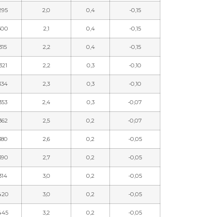
295
2,0
0,4
-0,15
300
2,1
0,4
-0,15
315
2,2
0,4
-0,15
321
2,2
0,3
-0,10
334
2,3
0,3
-0,10
353
2,4
0,3
-0,07
362
2,5
0,2
-0,07
380
2,6
0,2
-0,05
390
2,7
0,2
-0,05
314
3,0
0,2
-0,05
420
3,0
0,2
-0,05
445
3,2
0,2
-0,05