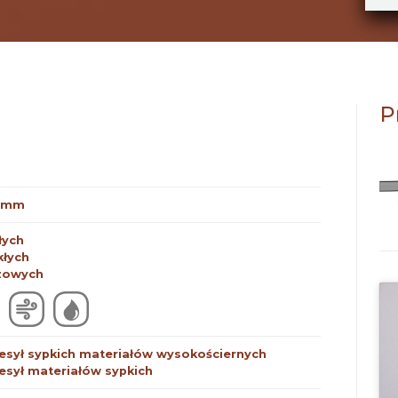
P
0 mm
łych
kłych
zowych
esył sypkich materiałów wysokościernych
esył materiałów sypkich