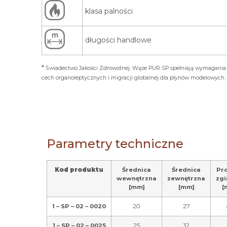
klasa palności
długości handlowe
*
Świadectwo Jakości Zdrowotnej. Węże PUR SP spełniają wymagania 
cech organoleptycznych i migracji globalnej dla płynów modelowych. 
Parametry techniczne
Kod produktu
Średnica
Średnica
Pr
wewnętrzna
zewnętrzna
zgi
[mm]
[mm]
[
1 – SP – 02 – 0020
20
27
1 – SP – 02 – 0025
25
32