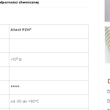
dporności chemicznej
Atest PZH*
9
<10
Ω
****
od -30 do +90°C