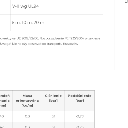
V-II wg UL94
5 m, 10 m, 20 m
dyrektywy UE 2002/72/EC, Rozporządzenie PE 1935/2004 w zakresie
Uwaga! Nie należy stosować do transportu tłuszczów
omień
Masa
Ciśnienie
Podciśnienie
nania
orientacyjna
[bar]
[bar]
mm]
[kg/m]
40
0,3
3,1
-0,78
47
0,3
3,1
-0,76