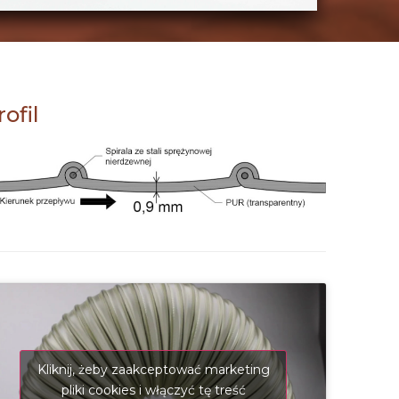
rofil
Kliknij, żeby zaakceptować marketing
pliki cookies i włączyć tę treść