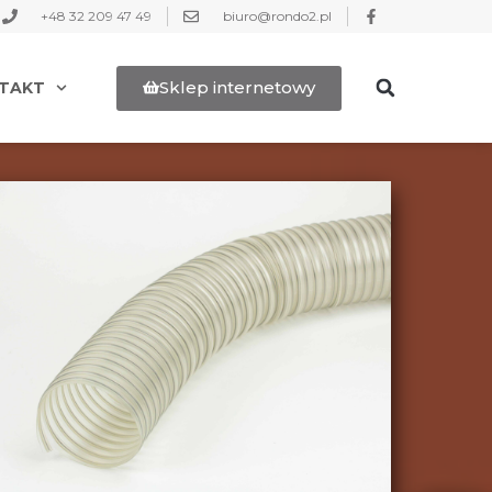
+48 32 209 47 49
biuro@rondo2.pl
Sklep internetowy
TAKT