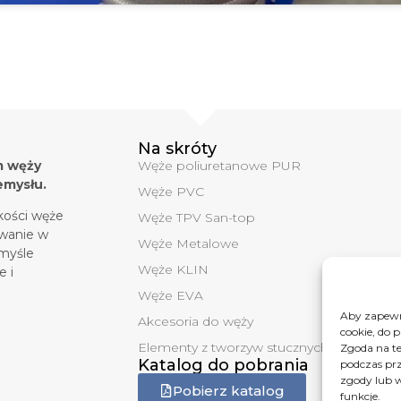
Na skróty
m węży
Węże poliuretanowe PUR
emysłu.
Węże PVC
kości węże
Węże TPV San-top
owanie w
Węże Metalowe
emyśle
Węże KLIN
e i
Węże EVA
Aby zapewni
Akcesoria do węży
cookie, do 
Elementy z tworzyw stucznych
Zgoda na te
Katalog do pobrania
podczas prz
zgody lub w
Pobierz katalog
funkcje.