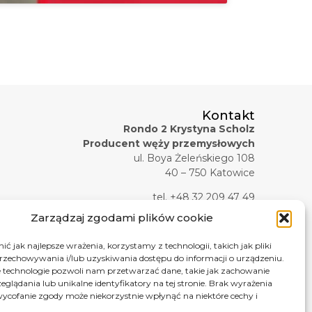
Kontakt
Rondo 2 Krystyna Scholz
Producent węży przemysłowych
ul. Boya Żeleńskiego 108
40 – 750 Katowice
tel. +48 32 209 47 49
tel. +48 32 209 47 45
Zarządzaj zgodami plików cookie
tel. kom. +48 607 619 281
tel./faks +48 32 209 47 37
ć jak najlepsze wrażenia, korzystamy z technologii, takich jak pliki
przechowywania i/lub uzyskiwania dostępu do informacji o urządzeniu.
e-mail:
biuro@rondo2.pl
 technologie pozwoli nam przetwarzać dane, takie jak zachowanie
e-mail:
zapytania@rondo2.pl
eglądania lub unikalne identyfikatory na tej stronie. Brak wyrażenia
ycofanie zgody może niekorzystnie wpłynąć na niektóre cechy i
Formularz kontaktowy